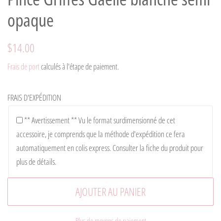
opaque
Prix
Prix
$14.00
régulier
réduit
Frais de port
calculés à l'étape de paiement.
FRAIS D'EXPÉDITION
** Avertissement ** Vu le format surdimensionné de cet
accessoire, je comprends que la méthode d'expédition ce fera
automatiquement en colis express. Consulter la fiche du produit pour
plus de détails.
AJOUTER AU PANIER
Plus de moyens de paiement