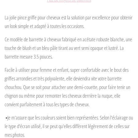
La jolie pince griffe pour cheveux est la solution par excellence pour obtenir
un look simple et adapté à toutes les occasions.
Ce modèle de barrette à cheveux fabriqué en acétate robuste blanche, une
touche de blush et un bleu pâle tirant au vert semi opaque et lustré. La
barrette mesure 3.5 pouces.
Facile à utiliser pour femme et enfant, super confortable avec le bout des
griffes arrondies et très polyvalente, elle deviendra vite votre barrette
chouchou. Que se soit pour attacher une demi-couette, pour faire tenir un
chignon ou même pour remonter les cheveux derrière la nuque, elle
convient parfaitement à tous les types de cheveux.
▪️Je m'assure que les couleurs soient bien représentées. Selon l'éclairage ou
le type d'écran utilisé, il se peut qu'elles diffèrent légèrement de celles sur
mes photos.