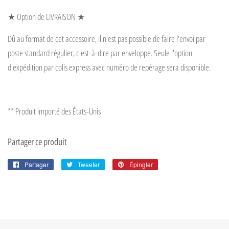
★ Option de LIVRAISON ★
Dû au format de cet accessoire, il n'est pas possible de faire l'envoi
par
poste standard régulier, c'est-à-dire par enveloppe. Seule l'option
d'expédition par colis express avec numéro de repérage sera
disponible.
** Produit importé des États-Unis
Partager ce produit
Partager
Partager
Tweeter
Tweeter
Épingler
Épingler
sur
sur
sur
Facebook
Twitter
Pinterest