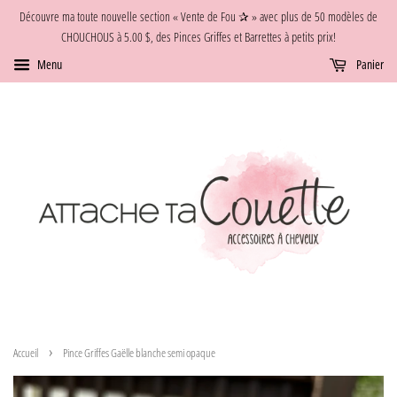
FRAIS
Découvre ma toute nouvelle section « Vente de Fou ✰ » avec plus de 50 modèles de
D'EXPÉDITION
CHOUCHOUS à 5.00 $, des Pinces Griffes et Barrettes à petits prix!
Menu
Panier
›
Accueil
Pince Griffes Gaëlle blanche semi opaque