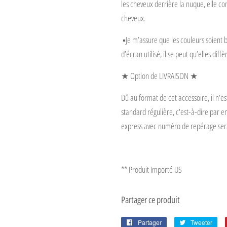
les cheveux derrière la nuque, elle co
cheveux.
▪️Je m’assure que les couleurs soient 
d’écran utilisé, il se peut qu’elles di
★ Option de LIVRAISON ★
Dû au format de cet accessoire, il n’est
standard régulière, c'est-à-dire par en
express avec numéro de repérage se
** Produit Importé US
Partager ce produit
Partager
Partager
Tweeter
Twe