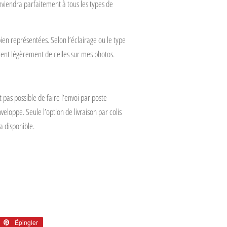
nviendra parfaitement à tous les types de
bien représentées. Selon l’éclairage ou le type
ffèrent légèrement de celles sur mes photos.
 pas possible de faire l’envoi
par poste
veloppe. Seule l’option de livraison par colis
ra
disponible.
eter
Épingler
Épingler