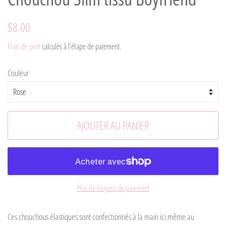
Prix
Prix
$8.00
régulier
réduit
Frais de port
calculés à l'étape de paiement.
Couleur
AJOUTER AU PANIER
Plus de moyens de paiement
Ces chouchous élastiques sont confectionnés à la main ici même au