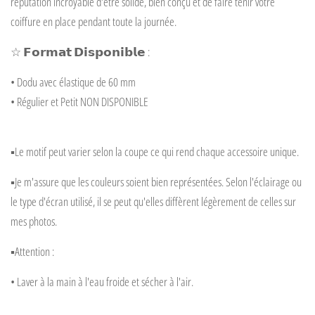
réputation incroyable d'être solide, bien conçu et de faire tenir votre
coiffure en place pendant toute la journée.
☆
𝗙𝗼𝗿𝗺𝗮𝘁
𝗗𝗶𝘀𝗽𝗼𝗻𝗶𝗯𝗹𝗲
:
• Dodu avec élastique de 60 mm
• Régulier et Petit NON DISPONIBLE
▪️Le motif peut varier selon la coupe ce qui rend chaque accessoire unique.
▪️Je m'assure que les couleurs soient bien représentées. Selon l'éclairage ou
le type d'écran utilisé, il se peut qu'elles diffèrent légèrement de celles sur
mes photos.
▪️Attention :
• Laver à la main à l'eau froide et sécher à l'air.