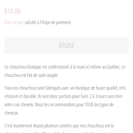
Prix
Prix
$10.00
régulier
réduit
Frais de port
calculés à l'étape de paiement.
ÉPUISÉ
Ce chouchou élastique est confectionné à la main ici même au Québec. Le
chouchou est fait de satin souple.
Tous nos chouchous sont fabriqués avec un élastique de haute qualité, très
résistant et durable. Ils sont donc parfaits pour faire 2 à 3 tours sans tirer
votre cuir chevelu. Nous les recommandons pour TOUS les types de
cheveux.
C'est maintenant depuis plusieurs années que nos chouchous ont la