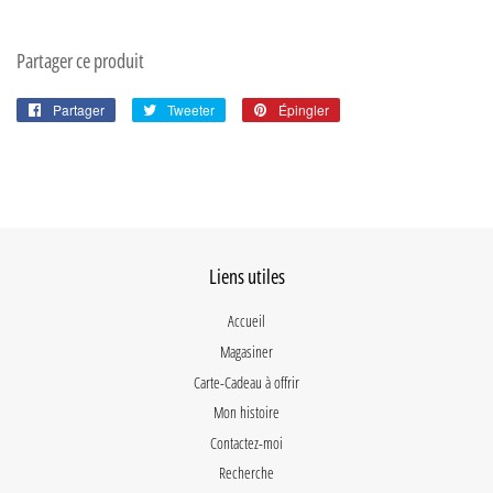
Partager ce produit
Partager
Partager
Tweeter
Tweeter
Épingler
Épingler
sur
sur
sur
Facebook
Twitter
Pinterest
Liens utiles
Accueil
Magasiner
Carte-Cadeau à offrir
Mon histoire
Contactez-moi
Recherche